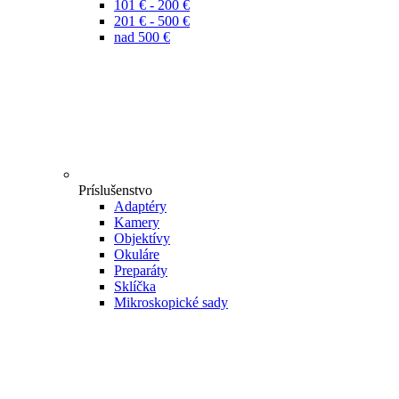
101 € - 200 €
201 € - 500 €
nad 500 €
Príslušenstvo
Adaptéry
Kamery
Objektívy
Okuláre
Preparáty
Sklíčka
Mikroskopické sady