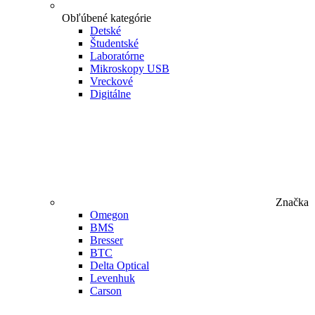
Obľúbené kategórie
Detské
Študentské
Laboratórne
Mikroskopy USB
Vreckové
Digitálne
Značka
Omegon
BMS
Bresser
BTC
Delta Optical
Levenhuk
Carson