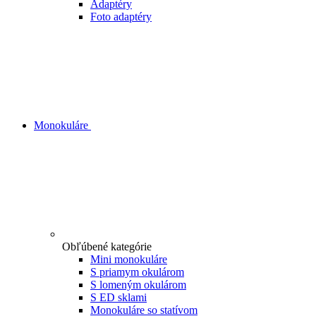
Adaptéry
Foto adaptéry
Monokuláre
Obľúbené kategórie
Mini monokuláre
S priamym okulárom
S lomeným okulárom
S ED sklami
Monokuláre so statívom