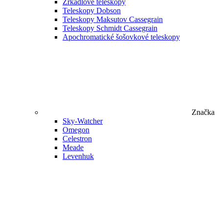
Zrkadlové teleskopy
Teleskopy Dobson
Teleskopy Maksutov Cassegrain
Teleskopy Schmidt Cassegrain
Apochromatické šošovkové teleskopy
Značka
Sky-Watcher
Omegon
Celestron
Meade
Levenhuk