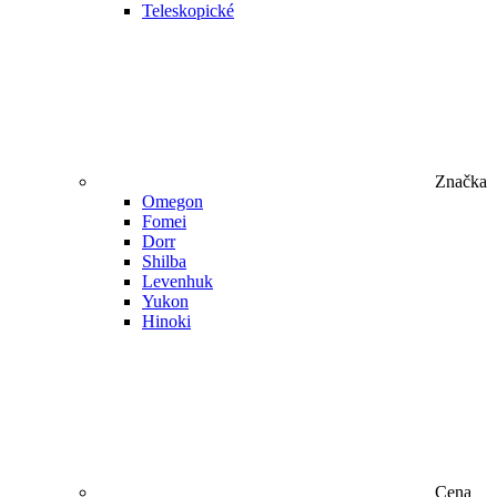
Teleskopické
Značka
Omegon
Fomei
Dorr
Shilba
Levenhuk
Yukon
Hinoki
Cena