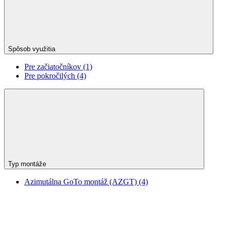
Spôsob využitia
Pre začiatočníkov
(1)
Pre pokročilých
(4)
Typ montáže
Azimutálna GoTo montáž (AZGT)
(4)