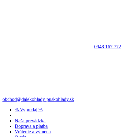
0948 167 772
obchod@dalekohlady-puskohlady.sk
% Vypredaj %
Naša prevádzka
Doprava a platba
Vrátenie a výmena