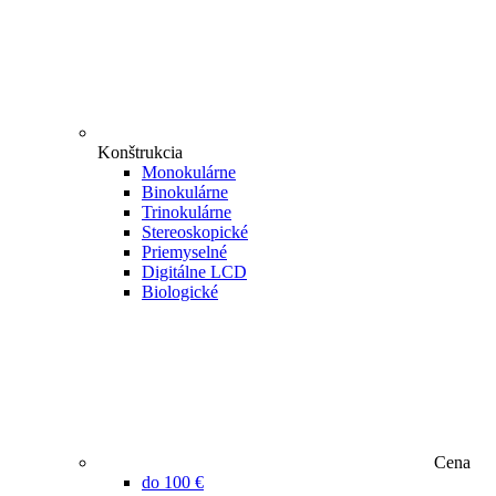
Konštrukcia
Monokulárne
Binokulárne
Trinokulárne
Stereoskopické
Priemyselné
Digitálne LCD
Biologické
Cena
do 100 €