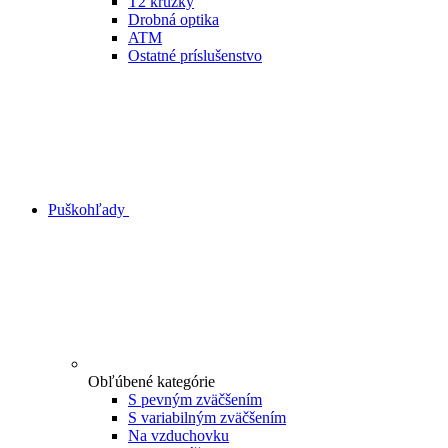
T2 krúžky
Drobná optika
ATM
Ostatné príslušenstvo
Puškohľady
Obľúbené kategórie
S pevným zväčšením
S variabilným zväčšením
Na vzduchovku