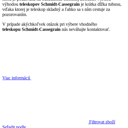
výhodou
teleskopov Schmidt-Cassegrain
je krátka dĺžka tubusu,
vďaka ktorej je teleskop skladný a ľahko sa s ním cestuje za
pozorovaním.
V prípade akýchkoľvek otázok pri výbere vhodného
teleskopu Schmidt-Cassegrain
nás neváhajte kontaktovať.
Viac informácií
Filtrovat zboží
Seřadit podle