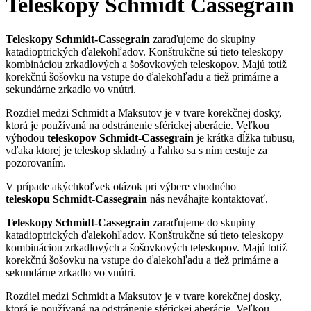
Teleskopy Schmidt Cassegrain
Teleskopy
Schmidt-Cassegrain
zaraďujeme do skupiny
katadioptrických ďalekohľadov. Konštrukčne sú tieto teleskopy
kombináciou zrkadlových a šošovkových teleskopov. Majú totiž
korekčnú šošovku na vstupe do ďalekohľadu a tiež primárne a
sekundárne zrkadlo vo vnútri.
Rozdiel medzi Schmidt a Maksutov je v tvare korekčnej dosky,
ktorá je používaná na odstránenie sférickej aberácie. Veľkou
výhodou
teleskopov Schmidt-Cassegrain
je krátka dĺžka tubusu,
vďaka ktorej je teleskop skladný a ľahko sa s ním cestuje za
pozorovaním.
V prípade akýchkoľvek otázok pri výbere vhodného
teleskopu Schmidt-Cassegrain
nás neváhajte kontaktovať.
Teleskopy
Schmidt-Cassegrain
zaraďujeme do skupiny
katadioptrických ďalekohľadov. Konštrukčne sú tieto teleskopy
kombináciou zrkadlových a šošovkových teleskopov. Majú totiž
korekčnú šošovku na vstupe do ďalekohľadu a tiež primárne a
sekundárne zrkadlo vo vnútri.
Rozdiel medzi Schmidt a Maksutov je v tvare korekčnej dosky,
ktorá je používaná na odstránenie sférickej aberácie. Veľkou