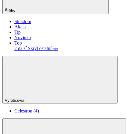
Štítky
Skladom
Akcia
Tip
Novinka
Top
2 další
Skrýt ostatní
caret
Výrobcovia
Celestron
(4)