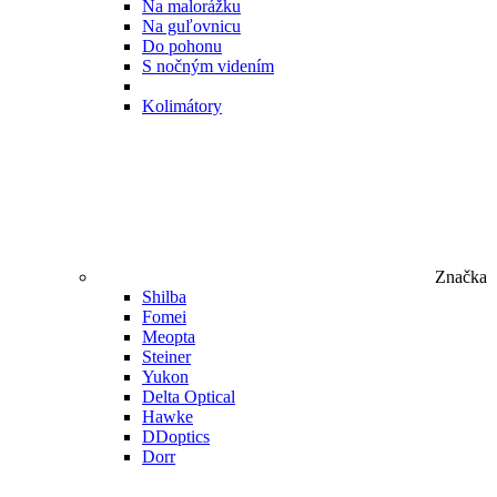
Na malorážku
Na guľovnicu
Do pohonu
S nočným videním
Kolimátory
Značka
Shilba
Fomei
Meopta
Steiner
Yukon
Delta Optical
Hawke
DDoptics
Dorr