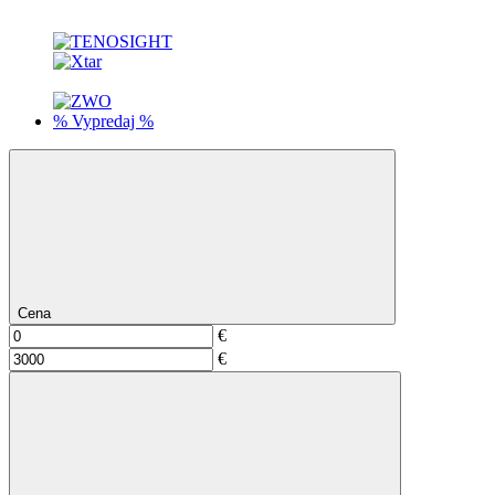
% Vypredaj %
Cena
€
€