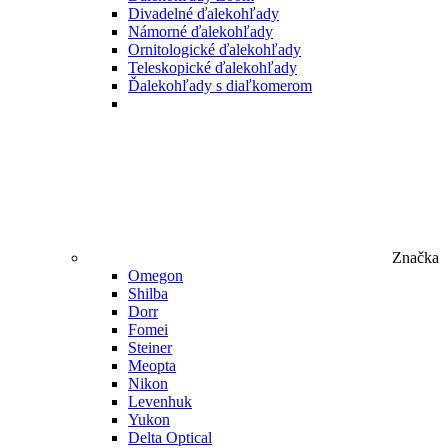
Divadelné ďalekohľady
Námorné ďalekohľady
Ornitologické ďalekohľady
Teleskopické ďalekohľady
Ďalekohľady s diaľkomerom
Značka
Omegon
Shilba
Dorr
Fomei
Steiner
Meopta
Nikon
Levenhuk
Yukon
Delta Optical