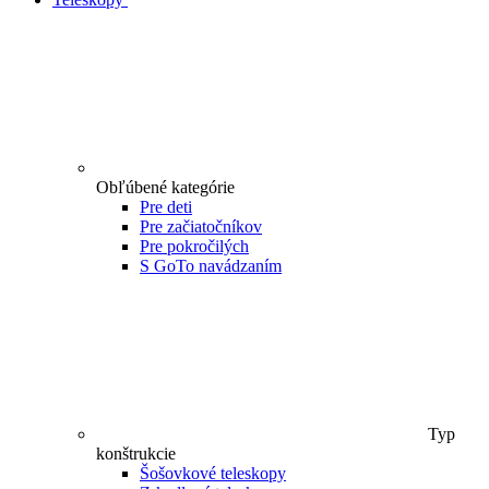
Obľúbené kategórie
Pre deti
Pre začiatočníkov
Pre pokročilých
S GoTo navádzaním
Typ
konštrukcie
Šošovkové teleskopy