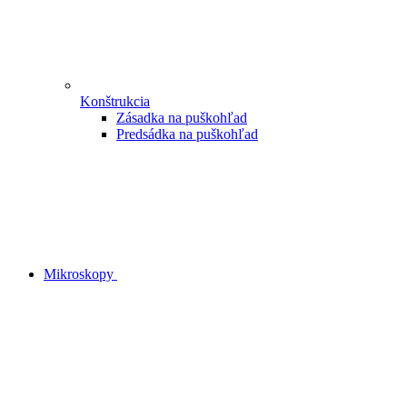
Konštrukcia
Zásadka na puškohľad
Predsádka na puškohľad
Mikroskopy