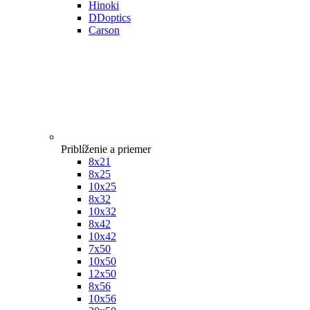
Hinoki
DDoptics
Carson
Priblíženie a priemer
8x21
8x25
10x25
8x32
10x32
8x42
10x42
7x50
10x50
12x50
8x56
10x56